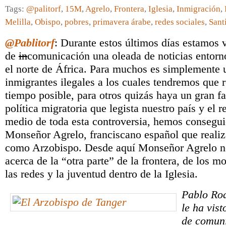
Tags:
@palitorf
,
15M
,
Agrelo
,
Frontera
,
Iglesia
,
Inmigración
,
Melilla
,
Obispo
,
pobres
,
primavera árabe
,
redes sociales
,
Sant
@Pablitorf
: Durante estos últimos días estamos 
de
in
comunicación una oleada de noticias entorn
el norte de África. Para muchos es simplemente 
inmigrantes ilegales a los cuales tendremos que r
tiempo posible, para otros quizás haya un gran fal
política migratoria que legista nuestro país y el 
medio de toda esta controversia, hemos consegui
Monseñor Agrelo, franciscano español que realiz
como Arzobispo. Desde aquí Monseñor Agrelo no
acerca de la “otra parte” de la frontera, de los m
las redes y la juventud dentro de la Iglesia.
Pablo Rod
le ha vis
de comun