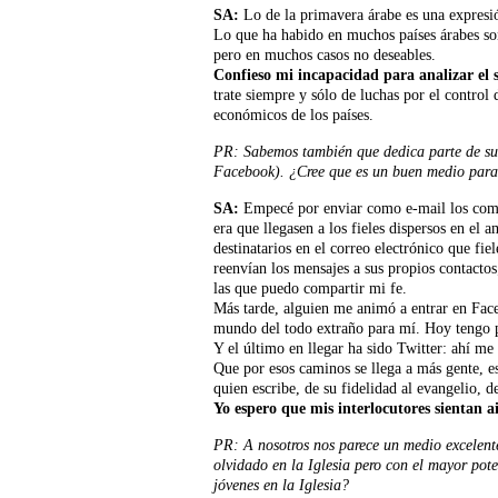
SA:
Lo de la primavera árabe es una expresió
Lo que ha habido en muchos países árabes son
pero en muchos casos no deseables.
Confieso mi incapacidad para analizar el s
trate siempre y sólo de luchas por el control 
económicos de los países.
PR: Sabemos también que dedica parte de su t
Facebook). ¿Cree que es un buen medio para 
SA:
Empecé por enviar como e-mail los comen
era que llegasen a los fieles dispersos en el 
destinatarios en el correo electrónico que fi
reenvían los mensajes a sus propios contact
las que puedo compartir mi fe.
Más tarde, alguien me animó a entrar en Fac
mundo del todo extraño para mí. Hoy tengo 
Y el último en llegar ha sido Twitter: ahí m
Que por esos caminos se llega a más gente, e
quien escribe, de su fidelidad al evangelio, d
Yo espero que mis interlocutores sientan ai
PR: A nosotros nos parece un medio excelente
olvidado en la Iglesia pero con el mayor pote
jóvenes en la Iglesia?