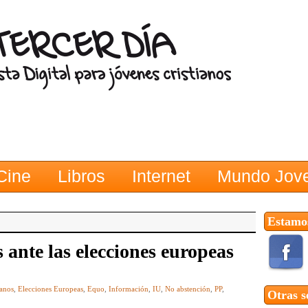
Cine
Libros
Internet
Mundo Jov
Estamos
s ante las elecciones europeas
anos
,
Elecciones Europeas
,
Equo
,
Información
,
IU
,
No abstención
,
PP
,
Otras s