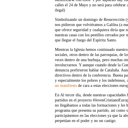
calles el 24 de Mayo y no será para celebrar
ilegal)
Simbolizando un domingo de Resurrección (y
nos pidieron que volviéramos a Galilea (a nues
que ofrece seguridad y cualquiera diría que
nuestras casas con los pestillos cerrados por
que llegue el fuego del Espíritu Santo.
Mientras la Iglesia hemos continuado nuestr
sociales, otros dentro de las parroquias, de l
veces dentro de una burbuja, pero muchas ot
involucrarnos. Y aunque cuando desde la Co
denuncia prefirieron hablar de Cataluña. Au
directivos dentro de la conferencia. Buena p
y especialmente los pobres y los indefensos,
un manifiesto
de cara a estas elecciones euro
En Al tercer día, desde nuestras capacidades 
partidos en el proyecto #JovenCristianoEuropa
no llegábamos a todas las formaciones y les 
programa que presenta su partido, así como s
participásemos en las elecciones ya que la a
perpetúan en el poder y no un castigo.