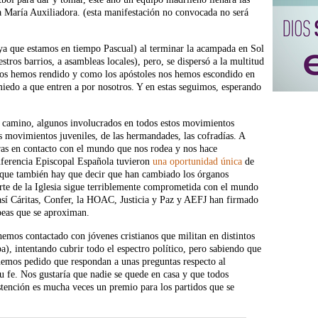
 a María Auxiliadora. (esta manifestación no convocada no será
a que estamos en tiempo Pascual) al terminar la acampada en Sol
tros barrios, a asambleas locales), pero, se dispersó a la multitud
 nos hemos rendido y como los apóstoles nos hemos escondido en
 miedo a que entren a por nosotros. Y en estas seguimos, esperando
o camino, algunos involucrados en todos estos movimientos
os movimientos juveniles, de las hermandades, las cofradías. A
ras en contacto con el mundo que nos rodea y nos hace
nferencia Episcopal Española tuvieron
una oportunidad única
de
nque también hay que decir que han cambiado los órganos
arte de la Iglesia sigue terriblemente comprometida con el mundo
 así Cáritas, Confer, la HOAC, Justicia y Paz y AEFJ han firmado
peas que se aproximan.
hemos contactado con jóvenes cristianos que militan en distintos
), intentando cubrir todo el espectro político, pero sabiendo que
hemos pedido que respondan a unas preguntas respecto al
u fe. Nos gustaría que nadie se quede en casa y que todos
bstención es mucha veces un premio para los partidos que se