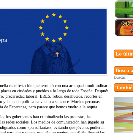
Lo últi
Busca a
Buscar:
quella manifestación que terminó con una acampada multitudinaria
También
 plazas en ciudades y pueblos a lo largo de toda España. Después
ro, precariedad laboral, ERES, robos, desahucios, recortes en
y la apatía política ha vuelto a su cauce. Muchas personas
via de Esperanza, pero parece que hemos vuelto a la sequía.
o, los gobernantes han criminalizado las protestas, las
n las redes sociales. Los medios de comunicación han jugado su
indignados como «perroflautas», evitando que jóvenes pudieran
útbol para dar y tomar, este año un equipo madrileño llenará las