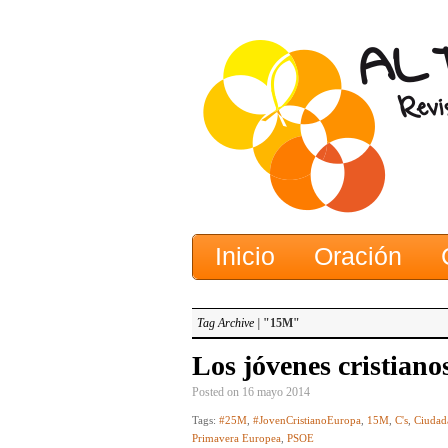
Inicio
Oración
Tag Archive |
"15M"
Los jóvenes cristiano
Posted on 16 mayo 2014
Tags:
#25M
,
#JovenCristianoEuropa
,
15M
,
C's
,
Ciudad
Primavera Europea
,
PSOE