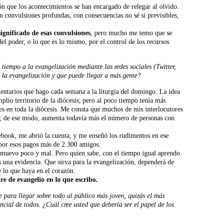
n que los acontecimientos se han encargado de relegar al olvido.
 convulsiones profundas, con consecuencias no sé si previsibles,
ignificado de esas convulsiones
, pero mucho me temo que se
del poder, o lo que es lo mismo, por el control de los recursos
iempo a la evangelización mediante las redes sociales (Twitter,
la evangelización y que puede llegar a más gente?
tarios que hago cada semana a la liturgia del domingo. La idea
amplio territorio de la diócesis; pero al poco tiempo tenía más
eles en toda la diócesis. Me consta que muchos de mis interlocutores
os; de ese modo, aumenta todavía más el número de personas con
ebook, me abrió la cuenta, y me enseñó los rudimentos en ese
por esos pagos más de 2.300 amigos.
e muevo poco y mal. Pero quien sabe, con el tiempo igual aprendo.
s una evidencia. Que sirva para la evangelización, dependerá de
e lo que haya en el corazón.
re de evangelio en lo que escribo.
 para llegar sobre todo al público más joven, quizás el más
ncial de todos. ¿Cuál cree usted que debería ser el papel de los