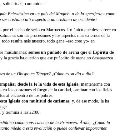
ón, solidaridad, comunión.
uía Eclesiástica en un país del Magreb, o de la «periferia» como
ser cristiano allí respecto a un cristiano de occidente?
 por el hecho de serlo en Marruecos. Lo único que desaparece en
usulmanes son las procesiones y los aspectos más externos de la
 todo resulta más nuestro, todo gana –eso creo yo- en
tre musulmanes;
somos un puñado de arena que el Espíritu de
 y la gracia ha querido que ese puñadito de arena no desaparezca
ones de un Obispo en Tánger? ¿Cómo es su día a día?
mpañar desde la fe la vida de esta Iglesia
: mantenerme con
o en los corazones el fuego de la caridad, caminar con los fieles
los al encuentro de los pobres.
esta Iglesia con multitud de carismas,
y, de ese modo, la ha
coge.
 y termina a las 22:00.
 mediático como consecuencia de la Primavera Árabe, ¿Cómo la
 tanto miedo a esta revolución o puede conllevar importantes