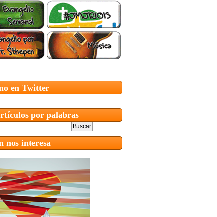
mo en Twitter
rtículos por palabras
 nos interesa