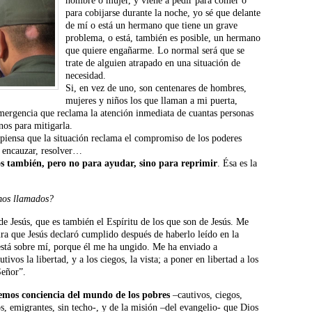
hombre o mujer, y viene a pedir para comer o
para cobijarse durante la noche, yo sé que delante
de mí o está un hermano que tiene un grave
problema, o está, también es posible, un hermano
que quiere engañarme. Lo normal será que se
trate de alguien atrapado en una situación de
necesidad.
Si, en vez de uno, son centenares de hombres,
mujeres y niños los que llaman a mi puerta,
emergencia que reclama la atención inmediata de cuantas personas
os para mitigarla.
 piensa que la situación reclama el compromiso de los poderes
, encauzar, resolver…
cos también, pero no para ayudar, sino para reprimir
. Ésa es la
mos llamados?
e Jesús, que es también el Espíritu de los que son de Jesús. Me
tura que Jesús declaró cumplido después de haberlo leído en la
está sobre mí, porque él me ha ungido. Me ha enviado a
tivos la libertad, y a los ciegos, la vista; a poner en libertad a los
Señor”.
emos conciencia del mundo de los pobres
–cautivos, ciegos,
, emigrantes, sin techo-, y de la misión –del evangelio- que Dios