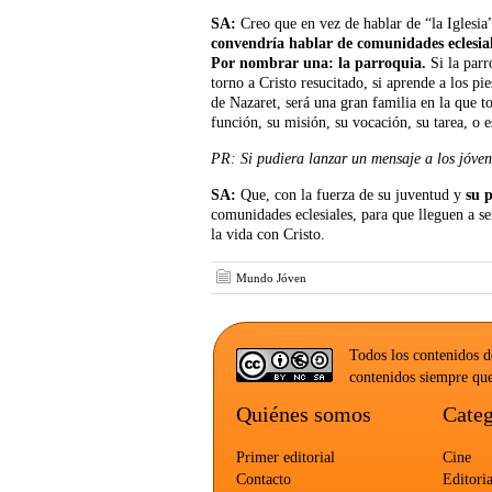
SA:
Creo que en vez de hablar de “la Iglesia
convendría hablar de comunidades eclesial
Por nombrar una: la parroquia.
Si la parro
torno a Cristo resucitado, si aprende a los p
de Nazaret, será una gran familia en la que to
función, su misión, su vocación, su tarea, o 
PR: Si pudiera lanzar un mensaje a los jóven
SA:
Que, con la fuerza de su juventud y
su p
comunidades eclesiales, para que lleguen a s
la vida con Cristo.
Mundo Jóven
Todos los contenidos d
contenidos siempre que
Quiénes somos
Categ
Primer editorial
Cine
Contacto
Editoria