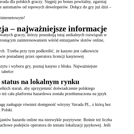
avada dla polskich graczy. Sięgnij po bonus powitalny, zgarniaj
ące automatów od topowych deweloperów. Dołącz do gry już dziś –
 internetowym!
ja – najważniejsze informacje
wanych graczy, którzy poszukują tutaj unikalnych rozwiązań w
ę rosnącym zainteresowaniem wśród entuzjastów slotów online,
ch. Trzeba przy tym podkreślić, że kasyno jest całkowicie
wie posiadanej przez operatora licencji kasynowej.
ozytu i wyboru gry, poznaj kasyno z bliska. Najważniejsze
 tabelce:
status na lokalnym rynku
elkich starań, aby uprzyjemnić doświadczenie polskiego
 też cała platforma hazardowa została przetłumaczona na język
wagę zasługuje również dostępność witryny Vavada PL, z którą bez
 Polski.
jastów hazardu online ma niezwykle pozytywne. Rośnie też liczba
fachowe podejście operatora do tematu lokalizacji językowej. Jeśli