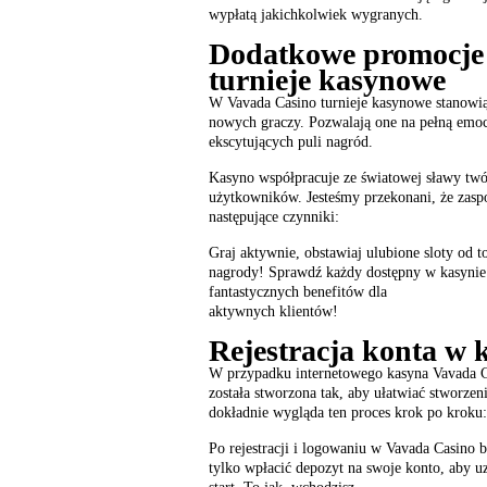
wypłatą jakichkolwiek wygranych.
Dodatkowe promocje 
turnieje kasynowe
W Vavada Casino turnieje kasynowe stanowią 
nowych graczy. Pozwalają one na pełną emocji
ekscytujących puli nagród.
Kasyno współpracuje ze światowej sławy twór
użytkowników. Jesteśmy przekonani, że zaspo
następujące czynniki:
Graj aktywnie, obstawiaj ulubione sloty od
nagrody! Sprawdź każdy dostępny w kasynie 
fantastycznych benefitów dla
aktywnych klientów!
Rejestracja konta w 
W przypadku internetowego kasyna Vavada Ca
została stworzona tak, aby ułatwiać stworzeni
dokładnie wygląda ten proces krok po kroku:
Po rejestracji i logowaniu w Vavada Casino 
tylko wpłacić depozyt na swoje konto, aby 