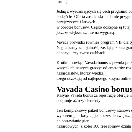
turnieje.
Jedną z wyróżniających się cech programu b
podejście. Oferta została skrupulatnie przy
przejrzystych i łatwych
w obrocie bonusów. Często dostępne są tutaj
jeszcze większe szanse na wygraną.
Vavada prowadzi również program VIP dla ty
Nagradzamy za lojalność, zasilając konta gr
depozytu czy zwrot cashback.
Krótko mówiąc, Vavada bonus zapewnia prak
wszystkich naszych graczy: od amatorów ro
hazardzistów, którzy wiedzą,
czego oczekują od najlepszego kasyna online
Vavada Casino bonus z
Kasyno Vavada bonus za rejestrację oferuje
obejmuje aż trzy elementy:
Ten kompleksowy pakiet bonusowy stanowi do
wyborem gier kasyna, jednocześnie zwiększa
na obstawianie gier
hazardowych, z kolei 100 free spinów dział