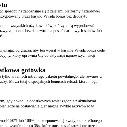
ytu
ego sposobu na zapoznanie się z zaletami platformy hazardowej
przygotowany przez kasyno Vavada bonus bez depozytu.
iem dla wszystkich użytkowników, którzy chcą wypróbować
azwyczaj bonus bez depozytu ma postać darmowych spinów lub
ć
wymagać od gracza, aby ten wpisał w kasynie Vavada bonus code.
ocyjny, który uprawnia Cię do aktywacji najnowszych akcji
datkowa gotówka
 tylko w ramach intratnego pakietu powitalnego, ale również w
aczy. Mowa tutaj o specjalnych bonusach reload, które mogą
om, gdy dokonują dodatkowych wpłat zgodnie z aktualnymi
eniądze na obstawianie gier można zwykle aktywować w
ynosić 50% lub 100%, od zdeponowanej kwoty, do określonego
mują wymóg obrotu 35x, który musi zostać spełniony przed