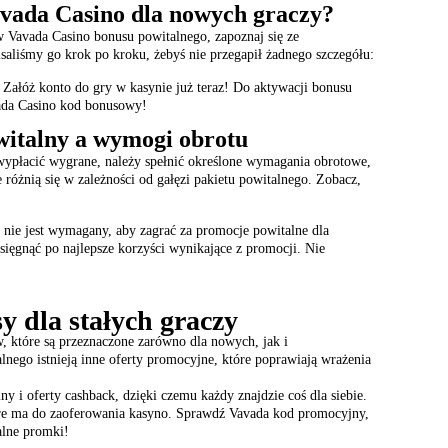
vada Casino dla nowych graczy?
 w Vavada Casino bonusu powitalnego, zapoznaj się ze
aliśmy go krok po kroku, żebyś nie przegapił żadnego szczegółu:
? Załóż konto do gry w kasynie już teraz! Do aktywacji bonusu
vada Casino kod bonusowy!
witalny a wymogi obrotu
ypłacić wygrane, należy spełnić określone wymagania obrotowe,
 różnią się w zależności od gałęzi pakietu powitalnego. Zobacz,
 nie jest wymagany, aby zagrać za promocje powitalne dla
ięgnąć po najlepsze korzyści wynikające z promocji. Nie
 dla stałych graczy
, które są przeznaczone zarówno dla nowych, jak i
nego istnieją inne oferty promocyjne, które poprawiają wrażenia
y i oferty cashback, dzięki czemu każdy znajdzie coś dla siebie.
óre ma do zaoferowania kasyno. Sprawdź Vavada kod promocyjny,
alne promki!