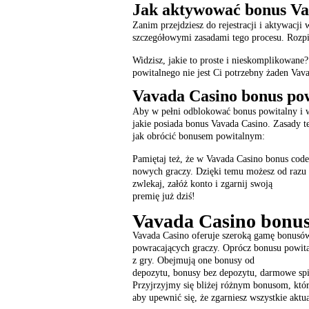
Jak aktywować bonus Va
Zanim przejdziesz do rejestracji i aktywacji
szczegółowymi zasadami tego procesu. Rozpis
Widzisz, jakie to proste i nieskomplikowane
powitalnego nie jest Ci potrzebny żaden Va
Vavada Casino bonus po
Aby w pełni odblokować bonus powitalny i w
jakie posiada bonus Vavada Casino. Zasady te
jak obrócić bonusem powitalnym:
Pamiętaj też, że w Vavada Casino bonus code
nowych graczy. Dzięki temu możesz od razu s
zwlekaj, załóż konto i zgarnij swoją
premię już dziś!
Vavada Casino bonusy
Vavada Casino oferuje szeroką gamę bonusów
powracających graczy. Oprócz bonusu powital
z gry. Obejmują one bonusy od
depozytu, bonusy bez depozytu, darmowe spin
Przyjrzyjmy się bliżej różnym bonusom, kt
aby upewnić się, że zgarniesz wszystkie aktu