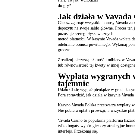
start. To jak, wchodzisz
do gry?
Jak działa w Vavada
Chcesz zgarnąć wszystkie bonusy Vavada za r
depozytu na swoje saldo główne. Proces ten 
pozostaje szereg błyskawicznych
metod płatności. W kasynie Vavada wpłata d
odebranie bonusu powitalnego. Wykonaj poniż
gracza:
Zrealizuj pierwszą płatność i odbierz w Vav
lub równowartość tej kwoty w innej dostępne
Wypłata wygranych w
tajemnic
Udało Ci się wygrać pieniądze w grach kasyn
Pora sprawdzić, jak działa w kasynie Vavad
Kasyno Vavada Polska przetwarza wypłaty w
Nie pobiera opłat i prowizji, a wszystkie pła
Vavada Casino to popularna platforma hazard
tylko bogaty wybór gier czy atrakcyjne bonu
interfejs. Przekonaj się,