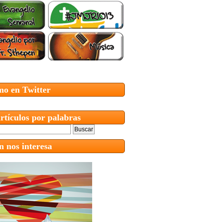
mo en Twitter
rtículos por palabras
 nos interesa