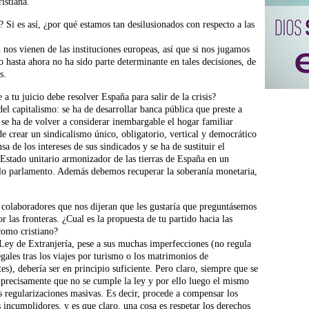
istiana.
i es así, ¿por qué estamos tan desilusionados con respecto a las
 nos vienen de las instituciones europeas, así que si nos jugamos
 hasta ahora no ha sido parte determinante en tales decisiones, de
s.
a tu juicio debe resolver España para salir de la crisis?
 del capitalismo: se ha de desarrollar banca pública que preste a
; se ha de volver a considerar inembargable el hogar familiar
de crear un sindicalismo único, obligatorio, vertical y democrático
 de los intereses de sus sindicados y se ha de sustituir el
Estado unitario armonizador de las tierras de España en un
lo parlamento. Además debemos recuperar la soberanía monetaria,
colaboradores que nos dijeran que les gustaría que preguntásemos
r las fronteras. ¿Cual es la propuesta de tu partido hacia las
 como cristiano?
ey de Extranjería, pese a sus muchas imperfecciones (no regula
egales tras los viajes por turismo o los matrimonios de
s), debería ser en principio suficiente. Pero claro, siempre que se
 precisamente que no se cumple la ley y por ello luego el mismo
s regularizaciones masivas. Es decir, procede a compensar los
 incumplidores, y es que claro, una cosa es respetar los derechos