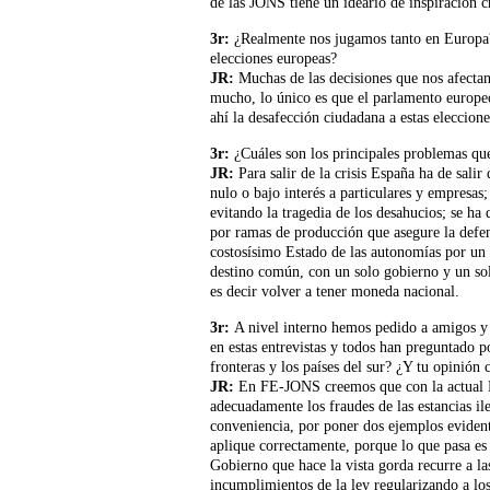
de las JONS tiene un ideario de inspiración cr
3r:
¿Realmente nos jugamos tanto en Europa? S
elecciones europeas?
JR
:
Muchas de las decisiones que nos afectan
mucho, lo único es que el parlamento europeo
ahí la desafección ciudadana a estas eleccione
3r:
¿Cuáles son los principales problemas que 
JR
:
Para salir de la crisis España ha de salir
nulo o bajo interés a particulares y empresas
evitando la tragedia de los desahucios; se ha 
por ramas de producción que asegure la defensa
costosísimo Estado de las autonomías por un 
destino común, con un solo gobierno y un so
es decir volver a tener moneda nacional.
3r:
A nivel interno hemos pedido a amigos y 
en estas entrevistas y todos han preguntado po
fronteras y los países del sur? ¿Y tu opinión
JR:
En FE-JONS creemos que con la actual L
adecuadamente los fraudes de las estancias il
conveniencia, por poner dos ejemplos evidente
aplique correctamente, porque lo que pasa es
Gobierno que hace la vista gorda recurre a la
incumplimientos de la ley regularizando a los