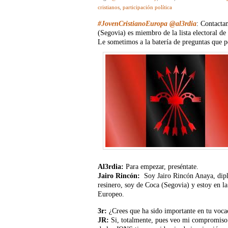
cristianos
,
participación política
#JovenCristianoEuropa
@al3rdia
: Contacta
(Segovia) es miembro de la lista electoral d
Le sometimos a la batería de preguntas que p
Al3rdia:
Para empezar, preséntate.
Jairo Rincón:
Soy Jairo Rincón Anaya, dip
resinero, soy de Coca (Segovia) y estoy en l
Europeo.
3r:
¿Crees que ha sido importante en tu vocac
JR:
Si, totalmente, pues veo mi compromiso