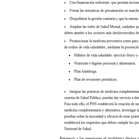
Una financiación suficiente, que permita incre
Frenar las iniciativas de privatización en marcha
Despolitizar la gestión sanitaria y que la misma 
Ampliar las redes de Salud Mental, cuidados pali
deben atender a los sectores más desfavorecidos de
Promocionar la medicina preventiva como para m
de estilos de vida saludables, mediante la promoció
Hábitos de vida saludable: ejercicio físico y 
Nutrición e higiene personal y alimentaria.
Plan Antidroga.
Plan de revisiones periódicas.
Integrar las prácticas de medicina complementa
sistema de Salud Pública, puedan dar servicio a det
Para todo ello, el PNS establecerá la creación de un
medicina complementaria y alternativa, investigar l
pruebas sobre la inocuidad y eficacia de estas prác
establecerá los requisitos que deben cumplir los pro
Nacional de Salud.
Respecto a las pensiones el problema deriva