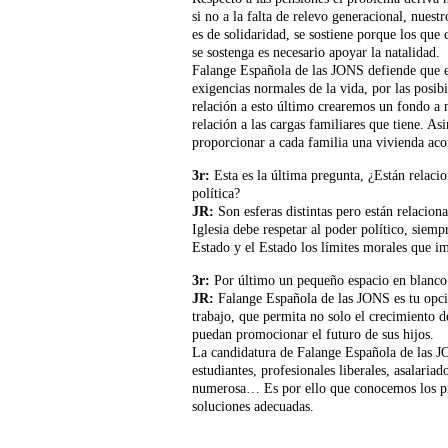
si no a la falta de relevo generacional, nuest
es de solidaridad, se sostiene porque los que 
se sostenga es necesario apoyar la natalidad.
Falange Española de las JONS defiende que el
exigencias normales de la vida, por las posib
relación a esto último crearemos un fondo a
relación a las cargas familiares que tiene. 
proporcionar a cada familia una vivienda ac
3r:
Esta es la última pregunta, ¿Están relacio
política?
JR
:
Son esferas distintas pero están relaciona
Iglesia debe respetar al poder político, siempr
Estado y el Estado los límites morales que im
3r:
Por último un pequeño espacio en blanco p
JR:
Falange Española de las JONS es tu opc
trabajo, que permita no solo el crecimiento d
puedan promocionar el futuro de sus hijos.
La candidatura de Falange Española de las J
estudiantes, profesionales liberales, asalaria
numerosa… Es por ello que conocemos los pr
soluciones adecuadas.