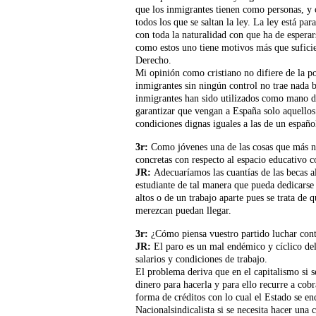
que los inmigrantes tienen como personas, y o
todos los que se saltan la ley. La ley está pa
con toda la naturalidad con que ha de espera
como estos uno tiene motivos más que sufici
Derecho.
Mi opinión como cristiano no difiere de la po
inmigrantes sin ningún control no trae nada b
inmigrantes han sido utilizados como mano d
garantizar que vengan a España solo aquello
condiciones dignas iguales a las de un españo
3r:
Como jóvenes una de las cosas que más n
concretas con respecto al espacio educativo 
JR:
Adecuaríamos las cuantías de las becas a
estudiante de tal manera que pueda dedicarse
altos o de un trabajo aparte pues se trata de 
merezcan puedan llegar.
3r:
¿Cómo piensa vuestro partido luchar cont
JR:
El paro es un mal endémico y cíclico del 
salarios y condiciones de trabajo.
El problema deriva que en el capitalismo si s
dinero para hacerla y para ello recurre a cob
forma de créditos con lo cual el Estado se en
Nacionalsindicalista si se necesita hacer una 