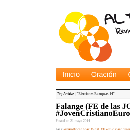
Inicio
Oración
Tag Archive |
"Elecciones Europeas 14"
Falange (FE de las J
#JovenCristianoEur
Posted on 21 mayo 2014
Tags:
@JairoRinconAnay
,
#25M
,
#JovenCristianoEuro