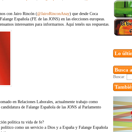
mos con Jairo Rincón (
@JairoRinconAnay
) que desde Coca
e Falange Española (FE de las JONS) en las elecciones europeas.
ensamos interesantes para informarnos. Aquí tenéis sus respuestas.
Lo últi
Busca a
Buscar:
También
lomado en Relaciones Laborales, actualmente trabajo como
a candidatura de Falange Española de las JONS al Parlamento
ión política tu vida de fe?
 político como un servicio a Dios y a España y Falange Española