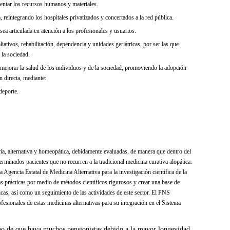
mentar los recursos humanos y materiales.
, reintegrando los hospitales privatizados y concertados a la red pública.
sea articulada en atención a los profesionales y usuarios.
ativos, rehabilitación, dependencia y unidades geriátricas, por ser las que
 la sociedad.
ejorar la salud de los individuos y de la sociedad, promoviendo la adopción
n directa, mediante:
deporte.
ria, alternativa y homeopática, debidamente evaluadas, de manera que dentro del
erminados pacientes que no recurren a la tradicional medicina curativa alopática.
a Agencia Estatal de Medicina Alternativa para la investigación científica de la
as prácticas por medio de métodos científicos rigurosos y crear una base de
ticas, así como un seguimiento de las actividades de este sector. El PNS
fesionales de estas medicinas alternativas para su integración en el Sistema
 no de que haya muchos pensionistas debido a la mayor longevidad,