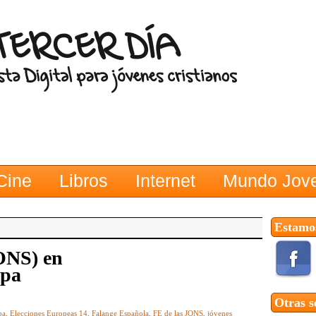
Cine
Libros
Internet
Mundo Jov
Estamos
ONS) en
opa
Otras s
pa
,
Elecciones Europeas 14
,
Falange Española
,
FE de las JONS
,
jóvenes