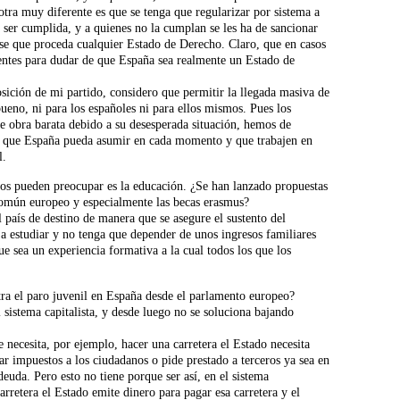
tra muy diferente es que se tenga que regularizar por sistema a
ra ser cumplida, y a quienes no la cumplan se les ha de sancionar
rse que proceda cualquier Estado de Derecho. Claro, que en casos
entes para dudar de que España sea realmente un Estado de
sición de mi partido, considero que permitir la llegada masiva de
ueno, ni para los españoles ni para ellos mismos. Pues los
e obra barata debido a su desesperada situación, hemos de
s que España pueda asumir en cada momento y que trabajen en
l.
os pueden preocupar es la educación. ¿Se han lanzado propuestas
común europeo y especialmente las becas erasmus?
l país de destino de manera que se asegure el sustento del
 a estudiar y no tenga que depender de unos ingresos familiares
que sea un experiencia formativa a la cual todos los que los
ra el paro juvenil en España desde el parlamento europeo?
sistema capitalista, y desde luego no se soluciona bajando
e necesita, por ejemplo, hacer una carretera el Estado necesita
rar impuestos a los ciudadanos o pide prestado a terceros ya sea en
deuda. Pero esto no tiene porque ser así, en el sistema
carretera el Estado emite dinero para pagar esa carretera y el