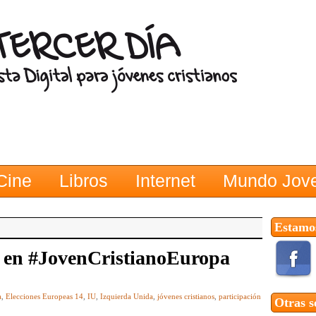
Cine
Libros
Internet
Mundo Jov
Estamos
) en #JovenCristianoEuropa
a
,
Elecciones Europeas 14
,
IU
,
Izquierda Unida
,
jóvenes cristianos
,
participación
Otras s