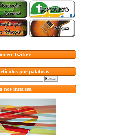
mo en Twitter
rtículos por palabras
 nos interesa