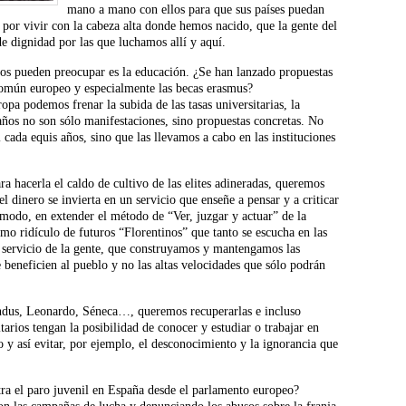
mano a mano con ellos para que sus países puedan
or vivir con la cabeza alta donde hemos nacido, que la gente del
e dignidad por las que luchamos allí y aquí.
os pueden preocupar es la educación. ¿Se han lanzado propuestas
común europeo y especialmente las becas erasmus?
pa podemos frenar la subida de las tasas universitarias, la
 años no son sólo manifestaciones, sino propuestas concretas. No
 cada equis años, sino que las llevamos a cabo en las instituciones
ra hacerla el caldo de cultivo de las elites adineradas, queremos
l dinero se invierta en un servicio que enseñe a pensar y a criticar
 modo, en extender el método de “Ver, juzgar y actuar” de la
mo ridículo de futuros “Florentinos” que tanto se escucha en las
l servicio de la gente, que construyamos y mantengamos las
ue beneficien al pueblo y no las altas velocidades que sólo podrán
dus, Leonardo, Séneca…, queremos recuperarlas e incluso
tarios tengan la posibilidad de conocer y estudiar o trabajar en
o y así evitar, por ejemplo, el desconocimiento y la ignorancia que
ra el paro juvenil en España desde el parlamento europeo?