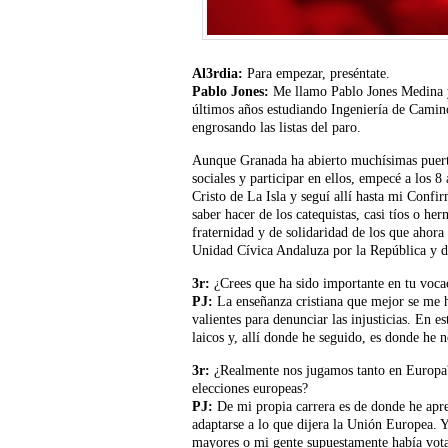
Al3rdia:
Para empezar, preséntate.
Pablo Jones:
Me llamo Pablo Jones Medina y
últimos años estudiando Ingeniería de Camin
engrosando las listas del paro.
Aunque Granada ha abierto muchísimas puert
sociales y participar en ellos, empecé a los 
Cristo de La Isla y seguí allí hasta mi Conf
saber hacer de los catequistas, casi tíos o h
fraternidad y de solidaridad de los que ahora
Unidad Cívica Andaluza por la República y d
3r:
¿Crees que ha sido importante en tu vocac
PJ:
La enseñanza cristiana que mejor se me h
valientes para denunciar las injusticias. En 
laicos y, allí donde he seguido, es donde he 
3r:
¿Realmente nos jugamos tanto en Europa? S
elecciones europeas?
PJ:
De mi propia carrera es de donde he apr
adaptarse a lo que dijera la Unión Europea. Y
mayores o mi gente supuestamente había vota