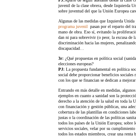
PJ:
Aparte de seguir adelante desde la calle 
juvenil de la clase obrera, desde Izquierda U
sobre juventud del que la Unión Europea car
Algunas de las medidas que Izquierda Unida 
programa juvenil
pasan por el reparto del tr
mano de obra. Eso sí, evitando la proliferaci
dan ni para sobrevivir (o peor, la excusa de 
discriminación hacia las mujeres, penalizand
discapacidad…
3r:
¿Qué propuestas en política social (sanida
elecciones europeas?
PJ
:
La propuesta fundamental en política soci
social debe proporcionar beneficios sociales
con los que se financian se dedican a mejorar
Entrando en más detalle en medidas, algunos
ejemplos en cuanto a sanidad son la protecci
derecho a la atención de la salud en toda la 
con financiación y gestión públicas, una ade
cobertura de las plantillas en condiciones lab
justas o la coordinación de las políticas sanita
todos los países de la Unión Europea; sobre l
servicios sociales, velar por su cumplimiento
todos los estados miembros, crear una renta b