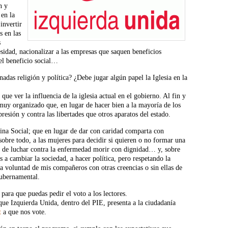
n y
 en la
invertir
s en las
s
sidad, nacionalizar a las empresas que saquen beneficios
el beneficio social…
nadas religión y política? ¿Debe jugar algún papel la Iglesia en la
e ver la influencia de la iglesia actual en el gobierno. Al fin y
o muy organizado que, en lugar de hacer bien a la mayoría de los
esión y contra las libertades que otros aparatos del estado.
trina Social; que en lugar de dar con caridad comparta con
 sobre todo, a las mujeres para decidir si quieren o no formar una
s de luchar contra la enfermedad morir con dignidad… y, sobre
s a cambiar la sociedad, a hacer política, pero respetando la
a voluntad de mis compañeros con otras creencias o sin ellas de
 gubernamental.
ara que puedas pedir el voto a los lectores.
que Izquierda Unida, dentro del PIE, presenta a la ciudadanía
t
a que nos vote.