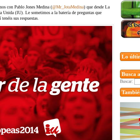
mos con Pablo Jones Medina (
@Mr_JotaMedina
) que desde La
da Unida (IU). Le sometimos a la batería de preguntas que
tenéis sus respuestas.
Lo últi
Busca a
Buscar:
También