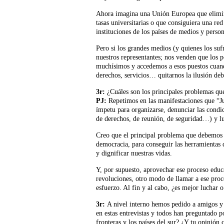
Ahora imagina una Unión Europea que eliminar
tasas universitarias o que consiguiera una red
instituciones de los países de medios y pers
Pero si los grandes medios (y quienes los su
nuestros representantes; nos venden que los p
muchísimos y accedemos a esos puestos cuan
derechos, servicios… quitarnos la ilusión deb
3r:
¿Cuáles son los principales problemas que 
PJ
:
Repetimos en las manifestaciones que “Ju
ímpetu para organizarse, denunciar las condi
de derechos, de reunión, de seguridad…) y lu
Creo que el principal problema que debemos r
democracia, para conseguir las herramientas
y dignificar nuestras vidas.
Y, por supuesto, aprovechar ese proceso educa
revoluciones, otro modo de llamar a ese pro
esfuerzo. Al fin y al cabo, ¿es mejor luchar
3r:
A nivel interno hemos pedido a amigos y 
en estas entrevistas y todos han preguntado po
fronteras y los países del sur? ¿Y tu opinión