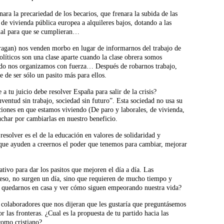
a la precariedad de los becarios, que frenara la subida de las
 de vivienda pública europea a alquileres bajos, dotando a las
onal para que se cumplieran…
fragan) nos venden morbo en lugar de informarnos del trabajo de
olíticos son una clase aparte cuando la clase obrera somos
do nos organizamos con fuerza… Después de robarnos trabajo,
e de ser sólo un pasito más para ellos.
a tu juicio debe resolver España para salir de la crisis?
ventud sin trabajo, sociedad sin futuro”. Esta sociedad no usa su
ciones en que estamos viviendo (De paro y laborales, de vivienda,
char por cambiarlas en nuestro beneficio.
esolver es el de la educación en valores de solidaridad y
 que ayuden a creernos el poder que tenemos para cambiar, mejorar
tivo para dar los pasitos que mejoren el día a día. Las
ceso, no surgen un día, sino que requieren de mucho tiempo y
 o quedarnos en casa y ver cómo siguen empeorando nuestra vida?
colaboradores que nos dijeran que les gustaría que preguntásemos
r las fronteras. ¿Cual es la propuesta de tu partido hacia las
 como cristiano?