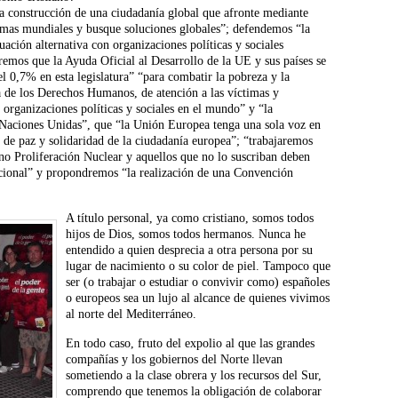
 construcción de una ciudadanía global que afronte mediante
emas mundiales y busque soluciones globales”; defendemos “la
ación alternativa con organizaciones políticas y sociales
eremos que la Ayuda Oficial al Desarrollo de la UE y sus países se
el 0,7% en esta legislatura” “para combatir la pobreza y la
de los Derechos Humanos, de atención a las víctimas y
organizaciones políticas y sociales en el mundo” y “la
 Naciones Unidas”, que “la Unión Europea tenga una sola voz en
de paz y solidaridad de la ciudadanía europea”; “trabajaremos
no Proliferación Nuclear y aquellos que no lo suscriban deben
acional” y propondremos “la realización de una Convención
A título personal, ya como cristiano, somos todos
hijos de Dios, somos todos hermanos. Nunca he
entendido a quien desprecia a otra persona por su
lugar de nacimiento o su color de piel. Tampoco que
ser (o trabajar o estudiar o convivir como) españoles
o europeos sea un lujo al alcance de quienes vivimos
al norte del Mediterráneo.
En todo caso, fruto del expolio al que las grandes
compañías y los gobiernos del Norte llevan
sometiendo a la clase obrera y los recursos del Sur,
comprendo que tenemos la obligación de colaborar