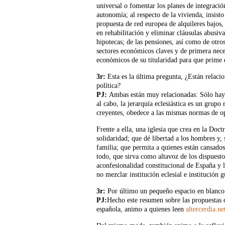
universal o fomentar los planes de integració
autonomía; al respecto de la vivienda, insisto
propuesta de red europea de alquileres bajos, 
en rehabilitación y eliminar cláusulas abusiva
hipotecas; de las pensiones, así como de otro
sectores económicos claves y de primera nece
económicos de su titularidad para que prime 
3r:
Esta es la última pregunta, ¿Están relacio
política?
PJ
:
Ambas están muy relacionadas: Sólo hay qu
al cabo, la jerarquía eclesiástica es un grup
creyentes, obedece a las mismas normas de opr
Frente a ella, una iglesia que crea en la Doc
solidaridad; que dé libertad a los hombres y,
familia; que permita a quienes están cansado
todo, que sirva como altavoz de los dispuesto
aconfesionalidad constitucional de España y l
no mezclar institución eclesial e institución
3r:
Por último un pequeño espacio en blanco p
PJ
:
Hecho este resumen sobre las propuestas 
española, animo a quienes leen
altercerdia.ne