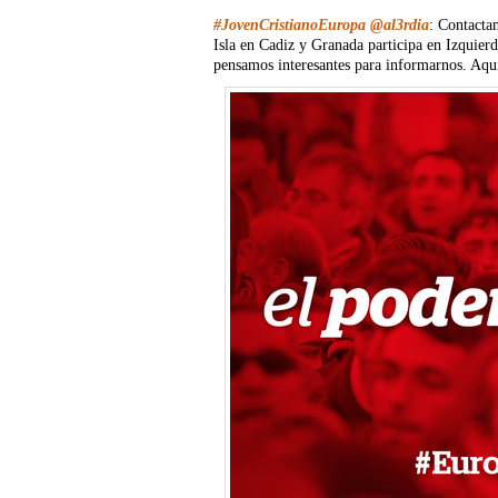
#JovenCristianoEuropa
@al3rdia
: Contacta
Isla en Cadiz y Granada participa en Izquier
pensamos interesantes para informarnos. Aquí 