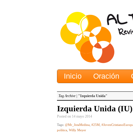
Inicio
Oración
Tag Archive |
"Izquierda Unida"
Izquierda Unida (IU
Posted on 14 mayo 2014
Tags:
@Mr_JotaMedina
,
#25M
,
#JovenCristianoEurop
política
,
Willy Meyer