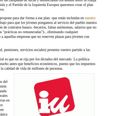
con las campañas de lucha y denunciando los abusos sobre la franja
nida y el Partido de la Izquierda Europea queremos crear el plan
ece.
propone para dar forma a ese plan -que están incluidas en
nuestro
abajo para que los jóvenes pongamos al servicio del pueblo nuestra
ón de contratos basura -becarios, falsas autónomas, salarios que no
las “prácticas no remuneradas”)-, eliminando cualquier
o a aquellas empresas que no reserven plazas para jóvenes con
d, pensiones, servicios sociales) presenta vuestro partido a las
al es que no se rija por los dictados del mercado. La política
 mucho antes que beneficios económicos, puesto que los impuestos
 la calidad de vida de millones de personas.
ón del
Unión
cuada
orales
rias en
os
 en
ásica