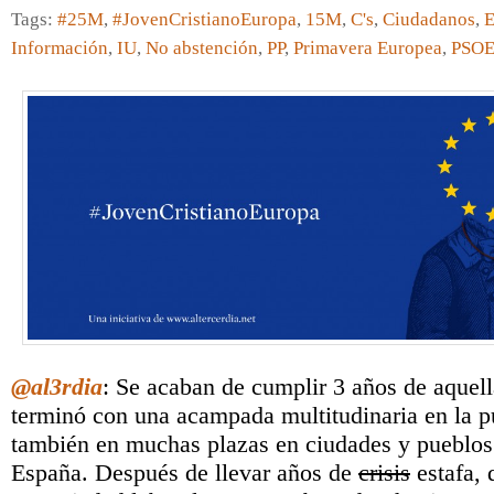
Tags:
#25M
,
#JovenCristianoEuropa
,
15M
,
C's
,
Ciudadanos
,
E
Información
,
IU
,
No abstención
,
PP
,
Primavera Europea
,
PSO
@al3rdia
: Se acaban de cumplir 3 años de aquel
terminó con una acampada multitudinaria en la pu
también en muchas plazas en ciudades y pueblos 
España. Después de llevar años de
crisis
estafa, 