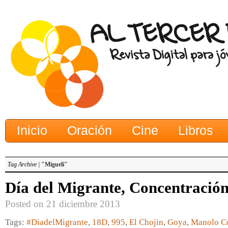
Inicio
Oración
Cine
Libros
Tag Archive |
"Migueli"
Día del Migrante, Concentració
Posted on 21 diciembre 2013
Tags:
#DiadelMigrante
,
18D
,
995
,
El Chojin
,
Goya
,
Manolo C