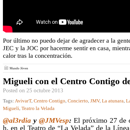
Por último no puedo dejar de agradecer a la gen
JEC y la JOC por hacerme sentir en casa, mient
calor tras la concentración.
Mundo Jóven
Migueli con el Centro Contigo 
Posted on 25 octubre 2013
Tags:
AvivarT
,
Centro Contigo
,
Concierto
,
JMV
,
La atunara
,
L
Migueli
,
Teatro la Velada
@al3rdia
y
@JMVesp
:
El próximo 27 de o
h, en el Teatro de “La Velada” de la Líne