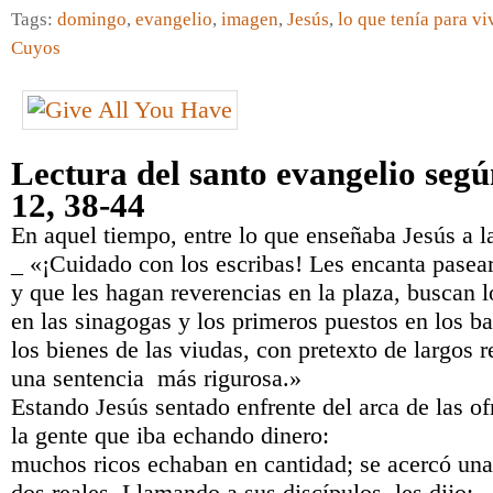
Tags:
domingo
,
evangelio
,
imagen
,
Jesús
,
lo que tenía para vi
Cuyos
Lectura del santo evangelio seg
12, 38-44
En aquel tiempo, entre lo que enseñaba Jesús a la
_ «¡Cuidado con los escribas! Les encanta pasea
y que les hagan reverencias en la plaza, buscan l
en las sinagogas y los primeros puestos en los b
los bienes de las viudas, con pretexto de largos r
una sentencia más rigurosa.»
Estando Jesús sentado enfrente del arca de las o
la gente que iba echando dinero:
muchos ricos echaban en cantidad; se acercó una
dos reales. Llamando a sus discípulos, les dijo: