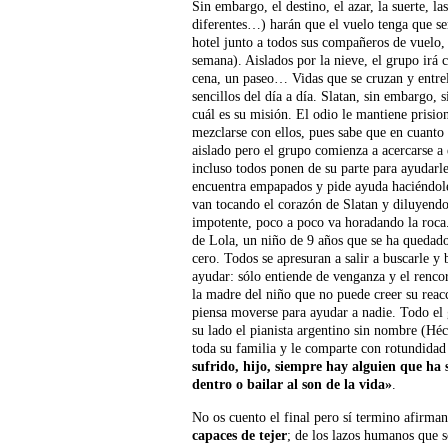
Sin embargo, el destino, el azar, la suerte, l
diferentes…) harán que el vuelo tenga que se
hotel junto a todos sus compañeros de vuelo,
semana). Aislados por la nieve, el grupo ir
cena, un paseo… Vidas que se cruzan y entrel
sencillos del día a día. Slatan, sin embargo, 
cuál es su misión. El odio le mantiene prisi
mezclarse con ellos, pues sabe que en cuanto 
aislado pero el grupo comienza a acercarse a 
incluso todos ponen de su parte para ayudarle 
encuentra empapados y pide ayuda haciéndole
van tocando el corazón de Slatan y diluyendo
impotente, poco a poco va horadando la roca. 
de Lola, un niño de 9 años que se ha quedado 
cero. Todos se apresuran a salir a buscarle y
ayudar: sólo entiende de venganza y el rencor
la madre del niño que no puede creer su reac
piensa moverse para ayudar a nadie. Todo el g
su lado el pianista argentino sin nombre (Hé
toda su familia y le comparte con rotundidad 
sufrido, hijo, siempre hay alguien que ha 
dentro o bailar al son de la vida»
.
No os cuento el final pero sí termino afirm
capaces de tejer
; de los lazos humanos que s