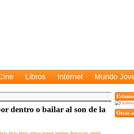
Cine
Libros
Internet
Mundo Jov
Estamos
r dentro o bailar al son de la
Otras s
Machi
,
Héctor Alterio
,
infierno personal
,
kamikaze
,
Resurrección
,
soledad
,