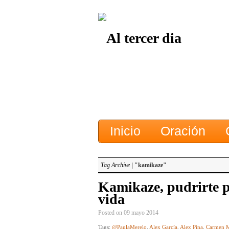
Inicio
Oración
Tag Archive |
"kamikaze"
Kamikaze, pudrirte po
vida
Posted on 09 mayo 2014
Tags:
@PaulaMerelo
,
Alex García
,
Alex Pina
,
Carmen 