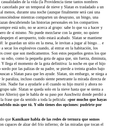
as casualidades de la vida (la Providencia tiene tantos nombres
r cancelado por un temporal de nieve y Slatan es trasladado a un
 al menos, durante una noche (aunque finalmente será casi una
á conociéndose mientras comparten un desayuno, un bingo, una
azan descubriendo las historias personales en los compartires
siempre está solo, no se acerca al grupo: sabe lo que va a hacer y
onero de sí mismo. No puede mezclarse con la gente, no quiere
despejen el aeropuerto, todo estará acabado. Slatan se mantiene
él: le guardan un sitio en la mesa, le invitan a jugar al bingo… e
a secar los explosivos cuando, al entrar en la habitación, los
s creer que son medicamentos. Son estos pequeños gestos los que
 su odio, como la pequeña gota de agua que, sin fuerza, diminuta,
Y llega el momento de la gota definitiva: la noche en que el hijo
sordo por las palizas de su padre, se pierde a treinta grados bajo
 buscan a Slatan para que les ayude. Slatan, sin embargo, se niega a
 le paraliza, incluso cuando siente penetrante la mirada directa de
ción. Nadie fue a ayudarle a él cuando su hijo murió y ahora no
rupo sale. Slatan se queda solo en la nieve hasta que se sienta a
ctor Alterio) que le habla de su paso por Auschwitz donde perdió a
la frase que da sentido a toda la película:
«por mucho que hayas
sufrido más que tú. Y sólo tienes dos opciones: pudrirte por
ando que
Kamikaze habla de las redes de ternura que somos
on capaces de alzar del frío infierno; de las miradas que tocan el