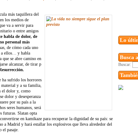
cula más taquillera del
en los medios de
ue va a servir para
itario o entre amigos
 habla de dolor, de
Lo últi
erno personal más
emas, de cómo cada uno
r a ellos… y habla
Busca a
da que se abre camino en
arse alcanzar, de tirar p
Buscar:
Resurrección.
También
 ha sufrido los horrores
o material y a su familia,
n el dolor y, como
ese dolor y desesperanza
uere por su país a la
chos seres humanos, será
 futuras. Slatan opta
 convertirse en kamikaze para recuperar la dignidad de su país: se
no a Madrid y hará estallar los explosivos que lleva alrededor del
 el pasaje.