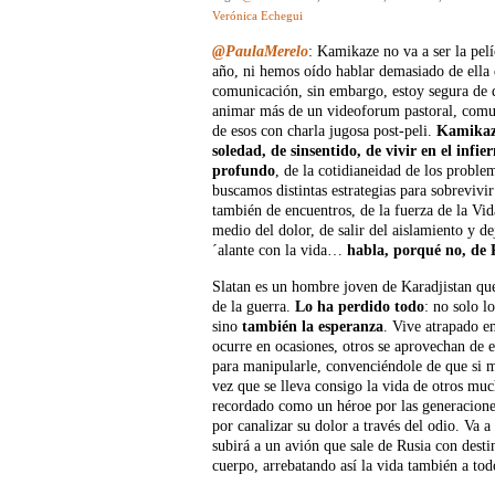
Verónica Echegui
@PaulaMerelo
: Kamikaze no va a ser la pelí
año, ni hemos oído hablar demasiado de ella 
comunicación, sin embargo, estoy segura de q
animar más de un videoforum pastoral, comun
de esos con charla jugosa post-peli.
Kamikaze
soledad, de sinsentido, de vivir en el infi
profundo
, de la cotidianeidad de los probl
buscamos distintas estrategias para sobrevivi
también de encuentros, de la fuerza de la Vi
medio del dolor, de salir del aislamiento y dej
´alante con la vida…
habla, porqué no, de 
Slatan es un hombre joven de Karadjistan que
de la guerra.
Lo ha perdido todo
: no solo l
sino
también la esperanza
. Vive atrapado e
ocurre en ocasiones, otros se aprovechan de 
para manipularle, convenciéndole de que si m
vez que se lleva consigo la vida de otros mu
recordado como un héroe por las generaciones
por canalizar su dolor a través del odio. Va a
subirá a un avión que sale de Rusia con desti
cuerpo, arrebatando así la vida también a todo