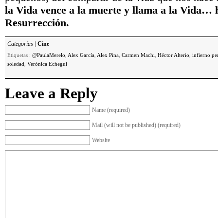
la Vida vence a la muerte y llama a la Vida… 
Resurrección.
Categorías |
Cine
Etiquetas :
@PaulaMerelo
,
Alex García
,
Alex Pina
,
Carmen Machi
,
Héctor Alterio
,
infierno pe
soledad
,
Verónica Echegui
Leave a Reply
Name (required)
Mail (will not be published) (required)
Website