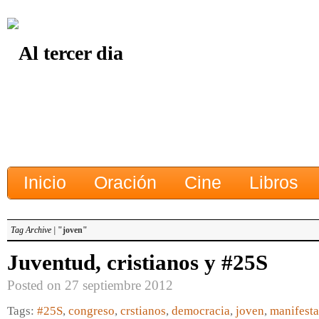
Inicio
Oración
Cine
Libros
Tag Archive |
"joven"
Juventud, cristianos y #25S
Posted on 27 septiembre 2012
Tags:
#25S
,
congreso
,
crstianos
,
democracia
,
joven
,
manifest