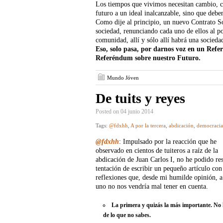
Los tiempos que vivimos necesitan cambio, 
futuro a un ideal inalcanzable, sino que debe
Como dije al principio, un nuevo Contrato S
sociedad, renunciando cada uno de ellos al po
comunidad, allí y sólo allí habrá una socieda
Eso, solo pasa, por darnos voz en un Ref
Referéndum sobre nuestro Futuro.
Mundo Jóven
De tuits y reyes
Posted on 04 junio 2014
Tags:
@fdxhh
,
A por la tercera
,
abdicación
,
democracia
@fdxhh
: Impulsado por la reacción que he
observado en cientos de tuiteros a raíz de la
abdicación de Juan Carlos I, no he podido resi
tentación de escribir un pequeño artículo con
reflexiones que, desde mi humilde opinión, 
uno no nos vendría mal tener en cuenta.
La primera y quizás la más importante. No 
de lo que no sabes.