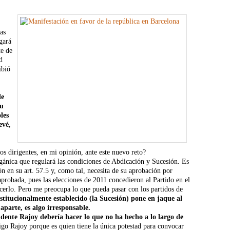
as
egará
te de
d
ibió
de
su
les
evé,
os dirigentes, en mi opinión, ante este nuevo reto?
gánica que regulará las condiciones de Abdicación y Sucesión. Es
n en su art. 57.5 y, como tal, necesita de su aprobación por
aprobada, pues las elecciones de 2011 concedieron al Partido en el
cerlo. Pero me preocupa lo que pueda pasar con los partidos de
stitucionalmente establecido (la Sucesión) pone en jaque al
aparte, es algo irresponsable.
dente Rajoy debería hacer lo que no ha hecho a lo largo de
go Rajoy porque es quien tiene la única potestad para convocar