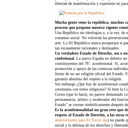
libertad de manifestación y expresión no para
Mucha gente teme la república, muchos cat
proceso que propone nuestra vigente const
Una República sin ideologías y, a la vez, de 
consenso social. No volverán las persecucione
arte. La III República nunca prosperará si pa
tan escasamente racionales y desfasados.
Un verdadero Estado de Derecho, sea o no 
confesional.
La nueva España no debiera ser l
constituyentes del 78’: aconfesional. Sí, acon
promoción y apoyo de las creencias individual
límite de no ser religión oficial del Estado. 
garantía absoluta del respeto a la religión.
Sin embargo ¿Qué hay de aconfesional cuando
ceremonia con tintes religiosos? Si bien la C
Cortes (que lo hará), no parece demasiado c
permanencia, árbitro y moderador del funcion
Estado” se corone simbólicamente después de
Es la aconfesionalidad un gran reto que d
respeto al Estado de Derecho, a las otras re
anteriormente para Al Tercer día
) no puede q
social y la defensa de los derechos y libertad