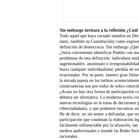
Sin embargo invitará a la reflexión ¿Cuá
Todo aquel que haya cursado estudios en Dere
tanto, también su Constitución) como expresi
definición de democracia. Sin embargo ¿Qué 
¿Sería conveniente identificar Pueblo con ma
problemas de esta definición: individuos uni
sugestionables; anonimato e irresponsabilida
borra cualquier individualidad; pérdida de to
irracionales. Por su parte, nuestro gran filó
la mirada puesta en los turbios acontecimien
consecuencias son por todos de sobra conocid
¿Acaso no hay otra forma de participación c
debiera ser afirmativa. La moderna teoría con
nuevas tecnologías en la toma de decisiones p
ciberciudadanía, y que podemos encontrar en 
He de decir, no sin temor a defraudar, que s
participación que condenan la elaboración leg
fácilmente influenciable por la situación, ta
medios audiovisuales e inunde las Redes Soc
racionales.