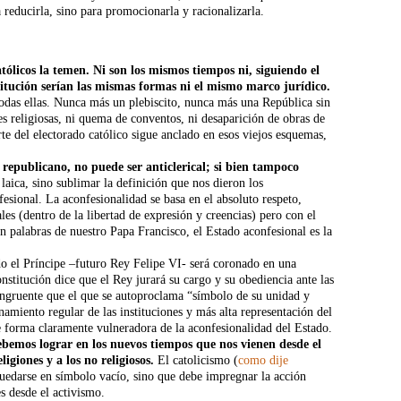
 reducirla, sino para promocionarla y racionalizarla.
ólicos la temen. Ni son los mismos tiempos ni, siguiendo el
itución serían las mismas formas ni el mismo marco jurídico.
todas ellas. Nunca más un plebiscito, nunca más una República sin
s religiosas, ni quema de conventos, ni desaparición de obras de
rte del electorado católico sigue anclado en esos viejos esquemas,
republicano, no puede ser anticlerical; si bien tampoco
aica, sino sublimar la definición que nos dieron los
fesional. La aconfesionalidad se basa en el absoluto respeto,
es (dentro de la libertad de expresión y creencias) pero con el
En palabras de nuestro Papa Francisco, el Estado aconfesional es la
 el Príncipe –futuro Rey Felipe VI- será coronado en una
onstitución dice que el Rey jurará su cargo y su obediencia ante las
ongruente que el que se autoproclama “símbolo de su unidad y
amiento regular de las instituciones y más alta representación del
 forma claramente vulneradora de la aconfesionalidad del Estado.
ebemos lograr en los nuevos tiempos que nos vienen desde el
ligiones y a los no religiosos.
El catolicismo (
como dije
uedarse en símbolo vacío, sino que debe impregnar la acción
es desde el activismo.