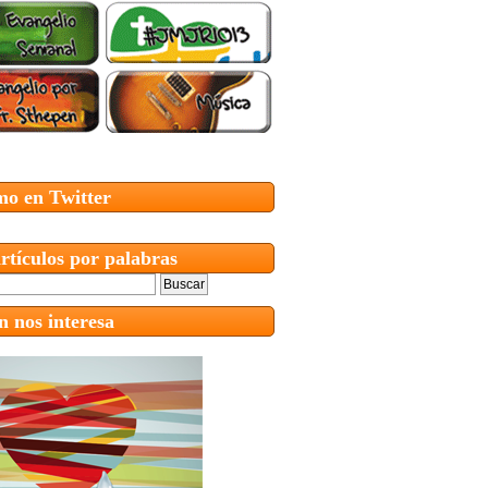
mo en Twitter
rtículos por palabras
 nos interesa