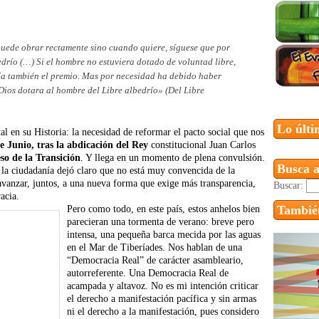
 puede obrar rectamente sino cuando quiere, síguese que por
edrío (…) Si el hombre no estuviera dotado de voluntad libre,
sería también el premio. Mas por necesidad ha debido haber
Dios dotara al hombre del Libre albedrío» (Del Libre
Lo últi
 en su Historia: la necesidad de reformar el pacto social que nos
de Junio, tras la abdicación del Rey
constitucional Juan Carlos
eso de la Transición
. Y llega en un momento de plena convulsión.
Busca a
 la ciudadanía dejó claro que no está muy convencida de la
avanzar, juntos, a una nueva forma que exige más transparencia,
Buscar:
acia.
También
Pero como todo, en este país, estos anhelos bien
parecieran una tormenta de verano: breve pero
intensa, una pequeña barca mecida por las aguas
en el Mar de Tiberíades. Nos hablan de una
“Democracia Real” de carácter asambleario,
autorreferente. Una Democracia Real de
acampada y altavoz. No es mi intención criticar
el derecho a manifestación pacífica y sin armas
ni el derecho a la manifestación, pues considero