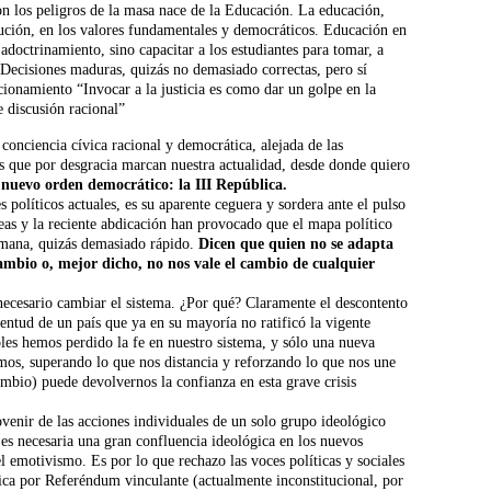
n los peligros de la masa nace de la Educación. La educación,
tución, en los valores fundamentales y democráticos. Educación en
adoctrinamiento, sino capacitar a los estudiantes para tomar, a
s. Decisiones maduras, quizás no demasiado correctas, pero sí
acionamiento “Invocar a la justicia es como dar un golpe en la
e discusión racional”
 conciencia cívica racional y democrática, alejada de las
as que por desgracia marcan nuestra actualidad, desde donde quiero
 nuevo orden democrático: la III República.
políticos actuales, es su aparente ceguera y sordera ante el pulso
peas y la reciente abdicación han provocado que el mapa político
emana, quizás demasiado rápido.
Dicen que quien no se adapta
cambio o, mejor dicho, no nos vale el cambio de cualquier
 necesario cambiar el sistema. ¿Por qué? Claramente el descontento
entud de un país que ya en su mayoría no ratificó la vigente
les hemos perdido la fe en nuestro sistema, y sólo una nueva
mos, superando lo que nos distancia y reforzando lo que nos une
ambio) puede devolvernos la confianza en esta grave crisis
enir de las acciones individuales de un solo grupo ideológico
e es necesaria una gran confluencia ideológica en los nuevos
 emotivismo. Es por lo que rechazo las voces políticas y sociales
ica por Referéndum vinculante (actualmente inconstitucional, por