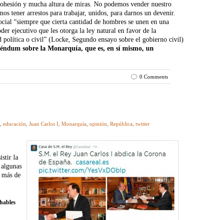
cohesión y mucha altura de miras. No podemos vender nuestro
mos tener arrestos para trabajar, unidos, para darnos un devenir.
ocial “siempre que cierta cantidad de hombres se unen en una
der ejecutivo que les otorga la ley natural en favor de la
d política o civil” (Locke, Segundo ensayo sobre el gobierno civil)
eréndum sobre la Monarquía, que es, en sí mismo, un
0 Comments
,
educación
,
Juan Carlos I
,
Monarquía
,
opinión
,
República
,
twitter
stir la
 algunas
a más de
hables