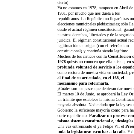
cierto)
Ya no estamos en 1978, tampoco en Abril de
1931, por mucho que nos duela a los
republicanos. La República no llegará tras un
elecciones municipales plebiscitarias; sólo ll
desde el actual régimen constitucional, garan
nuestros derechos, libertades y de la segurida
jurídica. El régimen constitucional actual rec
legitimación en origen (con el referéndum
constitucional) y continúa siendo legítimo
Muchos de los críticos con
la Constitución 
1978
quizás no conocen que ella misma,
en 
profunda voluntad de servicio a los españo
como rectora de nuestra vida en sociedad,
pr
al final de su articulado, en el 168, el
mecanismo para reformarla
.
¿Cuáles son los pasos que debieran dar nuestr
El martes 10 de Junio, se aprobará la Ley Or
un trámite que establece la misma Constitució
mayoría absoluta. Nadie duda que la ley sea 
Gobierno la suficiente mayoría como para ha
corte republicano.
Paralizar un proceso con
mismo sistema constitucional e, ideologías 
Una vez entronizado el ya Felipe VI, el
Presi
toda la legislatura: escuchar a la calle.
Y di