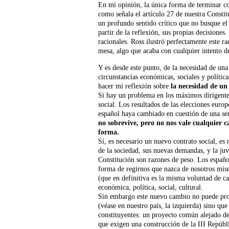
En mi opinión, la única forma de terminar co
como señala el artículo 27 de nuestra Consti
un profundo sentido crítico que no busque el 
partir de la reflexión, sus propias decisione
racionales. Ross ilustró perfectamente este r
mesa, algo que acaba con cualquier intento d
Y es desde este punto, de la necesidad de una
circunstancias económicas, sociales y polític
hacer mi reflexión sobre
la necesidad de un
Si hay un problema en los máximos dirigentes 
social. Los resultados de las elecciones euro
español haya cambiado en cuestión de una s
no sobrevive, pero no nos vale cualquier 
forma.
Sí, es necesario un nuevo contrato social, es
de la sociedad, sus nuevas demandas, y la juv
Constitución son razones de peso. Los españo
forma de regirnos que nazca de nosotros mis
(que en definitiva es la misma voluntad de c
económica, política, social, cultural.
Sin embargo este nuevo cambio no puede prov
(véase en nuestro país, la izquierda) sino qu
constituyentes: un proyecto común alejado del
que exigen una construcción de la III Repúbl