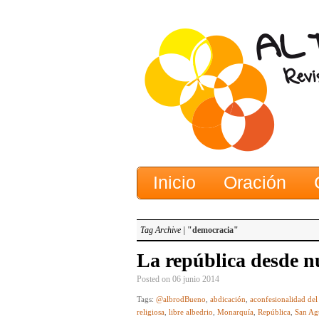
Inicio
Oración
Tag Archive |
"democracia"
La república desde n
Posted on 06 junio 2014
Tags:
@albrodBueno
,
abdicación
,
aconfesionalidad del
religiosa
,
libre albedrio
,
Monarquía
,
República
,
San Ag