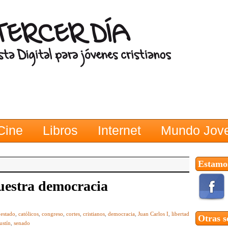
Cine
Libros
Internet
Mundo Jov
Estamos
uestra democracia
 estado
,
católicos
,
congreso
,
cortes
,
cristianos
,
democracia
,
Juan Carlos I
,
libertad
Otras s
ustín
,
senado