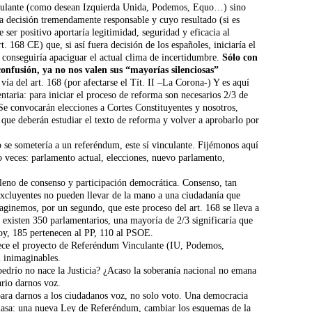
nculante (como desean Izquierda Unida, Podemos, Equo…) sino
a decisión tremendamente responsable y cuyo resultado (si es
ser positivo aportaría legitimidad, seguridad y eficacia al
. 168 CE) que, si así fuera decisión de los españoles, iniciaría el
, conseguiría apaciguar el actual clima de incertidumbre.
Sólo con
confusión, ya no nos valen sus “mayorías silenciosas”
vía del art. 168 (por afectarse el Tít. II –La Corona-) Y es aquí
taria: para iniciar el proceso de reforma son necesarios 2/3 de
Se convocarán elecciones a Cortes Constituyentes y nosotros,
 que deberán estudiar el texto de reforma y volver a aprobarlo por
o se sometería a un referéndum, este sí vinculante. Fijémonos aquí
 veces: parlamento actual, elecciones, nuevo parlamento,
leno de consenso y participación democrática. Consenso, tan
 excluyentes no pueden llevar de la mano a una ciudadanía que
aginemos, por un segundo, que este proceso del art. 168 se lleva a
 existen 350 parlamentarios, una mayoría de 2/3 significaría que
oy, 185 pertenecen al PP, 110 al PSOE.
lece el proyecto de Referéndum Vinculante (IU, Podemos,
 inimaginables.
edrío no nace la Justicia? ¿Acaso la soberanía nacional no emana
rio darnos voz.
para darnos a los ciudadanos voz, no solo voto. Una democracia
 masa: una nueva Ley de Referéndum, cambiar los esquemas de la