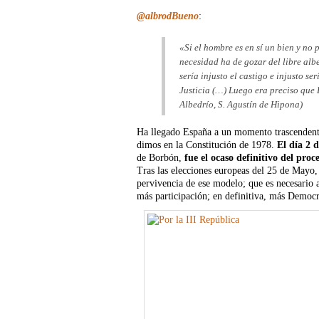
@albrodBueno
:
«Si el hombre es en sí un bien y no
necesidad ha de gozar del libre alb
sería injusto el castigo e injusto 
Justicia (…) Luego era preciso que 
Albedrío, S. Agustín de Hipona)
Ha llegado España a un momento trascendental
dimos en la Constitución de 1978.
El día 2 
de Borbón,
fue el ocaso definitivo del proc
Tras las elecciones europeas del 25 de Mayo,
pervivencia de ese modelo; que es necesario 
más participación; en definitiva, más Democr