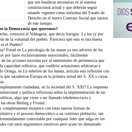
que son banderas necesarias en el sistema
constitucional actual y que deberán seguir
estando vigentes como máximas del Estado de
Derecho en el nuevo Contrato Social que nacerá
de este tiempo.
l es la Democracia que queremos?
cho, conocerá el Volksgeist, que decía Savigny. La ley (y por
ón de la voluntad del pueblo. Pareciera que esta es una buena
es el Pueblo?
sa? Freud en La psicología de las masas ya nos advirtió de los
dos por lazos exclusivamente emocionales, fácilmente
d de las acciones movidas por el sentimiento de pertenencia que
da capacidad reflexiva, que conlleva actuaciones arbitrarias e
sofo Ortega, en
La rebelión de las masas
, articula esta reflexión con
tos que sacudieron Europa en la primera mitad del S. XX y cuyas
as.
ompletamente ciudadana, en la sociedad del S. XXI? La respuesta
stitucional y política reflexiona sobre la implementación de las
olíticas, algo que viene a ser llamado teledemocracia y
las obras Bieling y Frosini.
oy completamente escéptico con estas nuevas formas de
islativa y el proceso democrático a un continuo plebiscito; tan
n tremendamente controlable por cualquier líder que salga en los
iales con unos argumentos emotivos pero acaso no demasiado