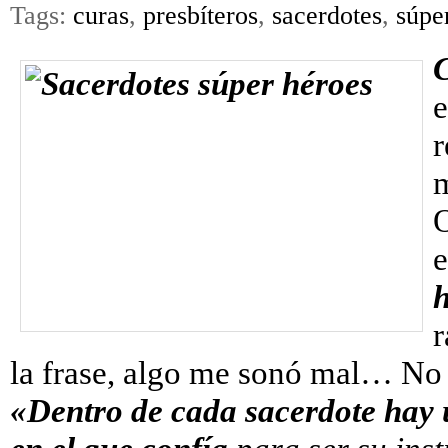
Tags:
curas
,
presbíteros
,
sacerdotes
,
súpe
e
r
m
O
e
r
la frase, algo me sonó mal… No p
«Dentro de cada sacerdote hay 