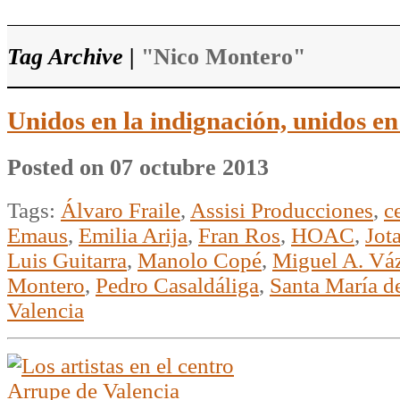
Tag Archive |
"Nico Montero"
Unidos en la indignación, unidos e
Posted on 07 octubre 2013
Tags:
Álvaro Fraile
,
Assisi Producciones
,
c
Emaus
,
Emilia Arija
,
Fran Ros
,
HOAC
,
Jot
Luis Guitarra
,
Manolo Copé
,
Miguel A. Vá
Montero
,
Pedro Casaldáliga
,
Santa María d
Valencia