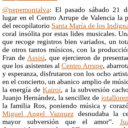
@pepemontalva
: El pasado sábado 21 d
lugar en el Centro Arrupe de Valencia la p
del recopilatorio
Santa María de los Indign
coral insólita por estas lides musicales. U
que recoge registros bien variados, un to
de otros tantos músicos, con la producció
Fran de
Assisi
, que ejercieron de presenta
que los asistentes al
Centro Arrupe
, abarro
y esperanza, disfrutaron con los ocho artist
en el concierto, un abanico amplio de músic
la energía de
Kairoi
, a la subversión cach
Juanjo Hernández, la sencillez de
jotallore
la familia Ros, poniendo música y coraz
Miguel Angel Vazquez
desnudaba la cer
mayor subversión que el amor”.
Ju