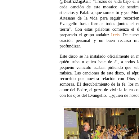
@BeatrizZigaGil: “Trozos de vida bajo el so
cada canción de este mosaico de sentimie
silencios y Palabra, que somos tú y yo. Muc
Artesano de la vida para seguir recorrie
Evangelio hasta formar todos juntos el r
tierra”. Con estas palabras comienza el 
preparado el grupo andaluz
Ixcis
. De nuevo
oración personal y un buen recurso mu
profundizar.
Este disco se ha instalado oficialmente en 
quién suba o quien baje de él, a todos 
pequeño vehículo acaban pidiendo que su
música. Las canciones de este disco, el sép
recorrido por nuestra relación con Dios,
sombras. El descubrimiento de la fe, los m
amor del Padre, el gozo de vivir la fe en c
con los ojos del Evangelio…,¿quién de nosotr