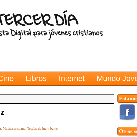
Cine
Libros
Internet
Mundo Jov
Estamos
uz
a
,
Musica cristiana
,
Teselas de luz y barro
Otras s