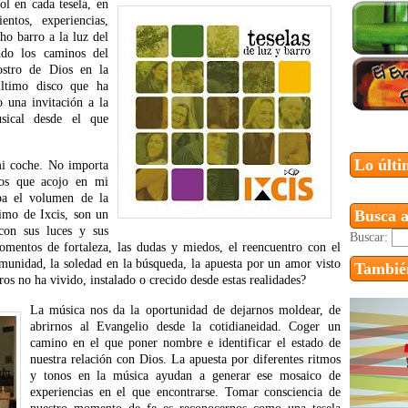
l en cada tesela, en
ntos, experiencias,
ho barro a la luz del
ndo los caminos del
ostro de Dios en la
último disco que ha
 una invitación a la
sical desde el que
Lo últi
mi coche. No importa
los que acojo en mi
ba el volumen de la
Busca a
timo de Ixcis, son un
 con sus luces y sus
Buscar:
omentos de fortaleza, las dudas y miedos, el reencuentro con el
omunidad, la soledad en la búsqueda, la apuesta por un amor visto
También
os no ha vivido, instalado o crecido desde estas realidades?
La música nos da la oportunidad de dejarnos moldear, de
abrirnos al Evangelio desde la cotidianeidad. Coger un
camino en el que poner nombre e identificar el estado de
nuestra relación con Dios. La apuesta por diferentes ritmos
y tonos en la música ayudan a generar ese mosaico de
experiencias en el que encontrarse. Tomar consciencia de