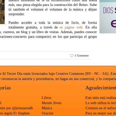
nuestro momento de fe es reconocernos como una tesela
más, una pieza elegida para la construcción del Reino. Sube
tú también el volumen el volumen de la música y déjate
sorprender.
Puedes acceder a toda la música de Ixcis, de forma
totalmente gratuita, a través de
su página web
. En ella
ón, cuentos, un blog y un libro de visitas. Además, puedes conocer
aciones-concierto para compartir) en los que participa el grupo
1 Comment
e Al Tercer Día están licenciados bajo
Creative Commons [BY - NC - SA]
. Est
 reconozcas la autoría y procedencia, no hagas un uso comercial, y lo comparta
orías
Agradecimien
Libros
Este sitio está reali
l
Mundo Jóven
La web utiliza la te
ento por @jmnunezsdb
Música
Creemos en el softwa
io según Fr Stephen
Oración
Para un mejor uso d