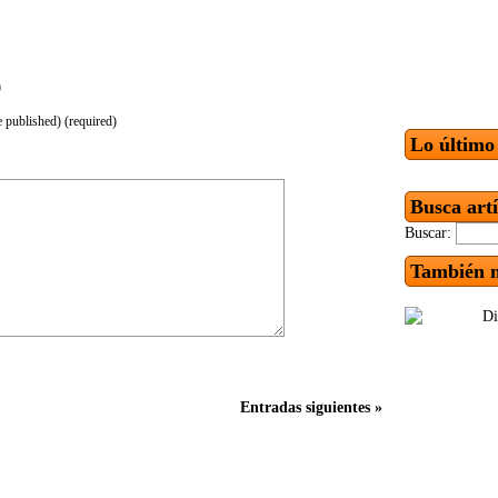
)
e published) (required)
Lo último
Busca art
Buscar:
También n
Entradas siguientes »