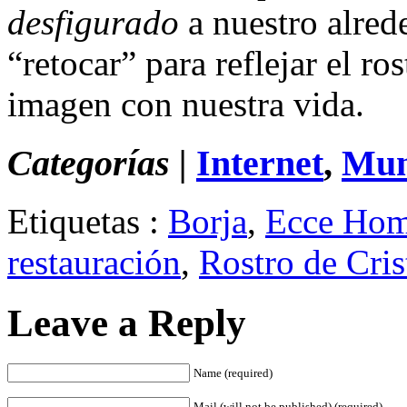
desfigurado
a nuestro alred
“retocar” para reflejar el ro
imagen con nuestra vida.
Categorías |
Internet
,
Mun
Etiquetas :
Borja
,
Ecce Ho
restauración
,
Rostro de Cris
Leave a Reply
Name (required)
Mail (will not be published) (required)