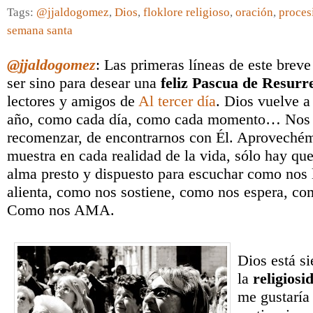
Tags:
@jjaldogomez
,
Dios
,
floklore religioso
,
oración
,
proces
semana santa
@jjaldogomez
: Las primeras líneas de este breve
ser sino para desear una
feliz Pascua de Resurr
lectores y amigos de
Al tercer día
. Dios vuelve a
año, como cada día, como cada momento… Nos d
recomenzar, de encontrarnos con Él. Aprovech
muestra en cada realidad de la vida, sólo hay que
alma presto y dispuesto para escuchar como nos
alienta, como nos sostiene, como nos espera, c
Como nos AMA.
Dios está si
la
religiosi
me gustaría